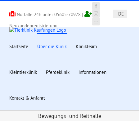
Zum
Inhalt
Facebook
DE
Notfälle 24h unter
05605-70978
|
springen
Instagram
E-
Neukundenregistrierung
Mail
Startseite
Über die Klinik
Klinikteam
Kleintierklinik
Pferdeklinik
Informationen
Kontakt & Anfahrt
Bewegungs- und Reithalle