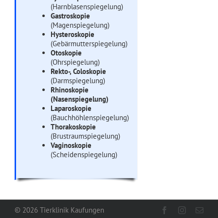
(Harnblasenspiegelung)
Gastroskopie
(Magenspiegelung)
Hysteroskopie
(Gebärmutterspiegelung)
Otoskopie
(Ohrspiegelung)
Rekto-, Coloskopie
(Darmspiegelung)
Rhinoskopie
(Nasenspiegelung)
Laparoskopie
(Bauchhöhlenspiegelung)
Thorakoskopie
(Brustraumspiegelung)
Vaginoskopie
(Scheidenspiegelung)
©
2026 Tierklinik Kaufungen
Facebook
Instagram
E-
Mail