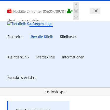
Zum
Inhalt
Facebook
DE
Notfälle 24h unter
05605-70978
|
springen
Instagram
E-
Neukundenregistrierung
Mail
Startseite
Über die Klinik
Klinikteam
Kleintierklinik
Pferdeklinik
Informationen
Kontakt & Anfahrt
Endoskope