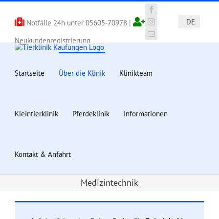
Zum
Inhalt
Facebook
DE
Notfälle 24h unter
05605-70978
|
springen
Instagram
E-
Neukundenregistrierung
Mail
Startseite
Über die Klinik
Klinikteam
Kleintierklinik
Pferdeklinik
Informationen
Kontakt & Anfahrt
Medizintechnik