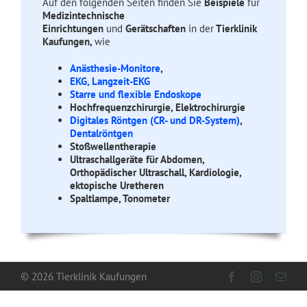
Auf den folgenden Seiten finden Sie
Beispiele
für
Medizintechnische
Einrichtungen
und
Gerätschaften
in der
Tierklinik
Kaufungen,
wie
Anästhesie-Monitore
,
EKG, Langzeit-EKG
Starre und flexible Endoskope
Hochfrequenzchirurgie, Elektrochirurgie
Digitales Röntgen (CR- und DR-System)
,
Dentalröntgen
Stoßwellentherapie
Ultraschallgeräte für Abdomen,
Orthopädischer Ultraschall, Kardiologie,
ektopische Uretheren
Spaltlampe, Tonometer
©
2026 Tierklinik Kaufungen
Facebook
Instagram
E-
Mail