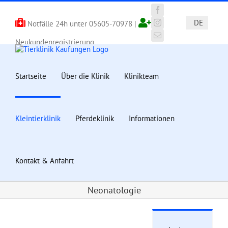
Zum
Inhalt
Facebook
DE
Notfälle 24h unter
05605-70978
|
springen
Instagram
E-
Neukundenregistrierung
Mail
Startseite
Über die Klinik
Klinikteam
Kleintierklinik
Pferdeklinik
Informationen
Kontakt & Anfahrt
Neonatologie