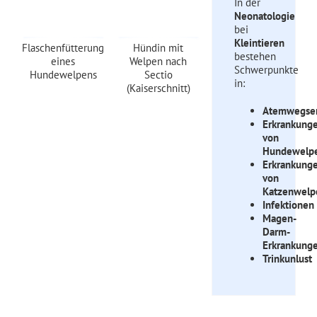
In der
Neonatologie
bei
Kleintieren
Flaschenfütterung
Hündin mit
bestehen
eines
Welpen nach
Schwerpunkte
Hundewelpens
Sectio
in:
(Kaiserschnitt)
Atemwegser
Erkrankung
von
Hundewelp
Erkrankung
von
Katzenwelp
Infektionen
Magen-
Darm-
Erkrankung
Trinkunlust