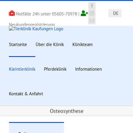
Zum
Inhalt
Facebook
DE
Notfälle 24h unter
05605-70978
|
springen
Instagram
E-
Neukundenregistrierung
Mail
Startseite
Über die Klinik
Klinikteam
Kleintierklinik
Pferdeklinik
Informationen
Kontakt & Anfahrt
Osteosynthese