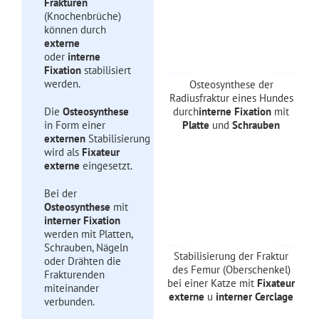
Frakturen
(Knochenbrüche)
können durch
externe
oder
interne
Fixation
stabilisiert
werden.
Osteosynthese der
Radiusfraktur eines Hundes
durch
interne Fixation
mit
Die
Osteosynthese
Platte
und
Schrauben
in Form einer
externen
Stabilisierung
wird als
Fixateur
externe
eingesetzt.
Bei der
Osteosynthese
mit
interner
Fixation
werden mit Platten,
Schrauben, Nägeln
Stabilisierung der Fraktur
oder Drähten die
des Femur (Oberschenkel)
Frakturenden
bei einer Katze mit
Fixateur
miteinander
externe
u
interner Cerclage
verbunden.