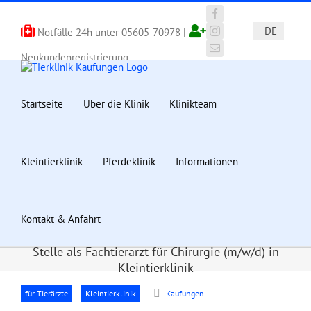
Zum
Inhalt
Facebook
DE
Notfälle 24h unter
05605-70978
|
springen
Instagram
E-
Neukundenregistrierung
Mail
Startseite
Über die Klinik
Klinikteam
Kleintierklinik
Pferdeklinik
Informationen
Kontakt & Anfahrt
Stelle als Fachtierarzt für Chirurgie (m/w/d) in
Kleintierklinik
für Tierärzte
Kleintierklinik
Kaufungen