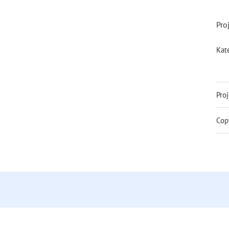
Pro
Kat
Pro
Cop