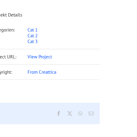
jekt Details
egorien:
Cat 1
Cat 2
Cat 3
ject URL:
View Project
yright:
From Creattica
Facebook
X
WhatsApp
E-
Mail