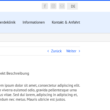
DE
Facebook
Instagram
E-
Mail
erdeklinik
Informationen
Kontakt & Anfahrt
Zurück
Weiter
jekt Beschreibung
m ipsum dolor sit amet, consectetur adipiscing elit.
 viverra euismod odio, gravida pellentesque urna
us vitae. Sed dui lorem, adipiscing in adipiscing et,
rdum nec metus. Mauris ultricie est justos.