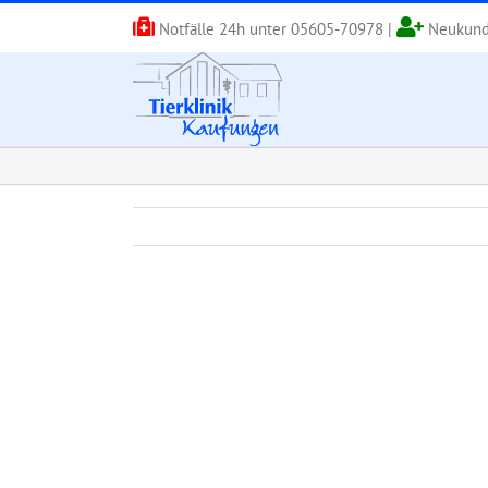
Zum
Notfälle 24h unter
05605-70978
|
Neukund
Inhalt
springen