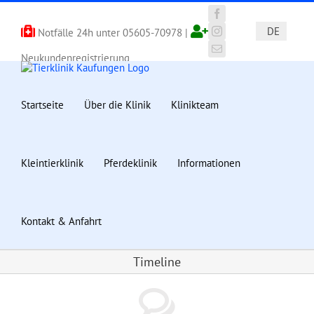
Zum
Inhalt
Facebook
DE
Notfälle 24h unter
05605-70978
|
springen
Instagram
E-
Neukundenregistrierung
Mail
Startseite
Über die Klinik
Klinikteam
Kleintierklinik
Pferdeklinik
Informationen
Kontakt & Anfahrt
Timeline