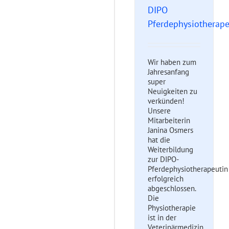
DIPO
Pferdephysiotherape
Wir haben zum
Jahresanfang
super
Neuigkeiten zu
verkünden!
Unsere
Mitarbeiterin
Janina Osmers
hat die
Weiterbildung
zur DIPO-
Pferdephysiotherapeutin
erfolgreich
abgeschlossen.
Die
Physiotherapie
ist in der
Veterinärmedizin