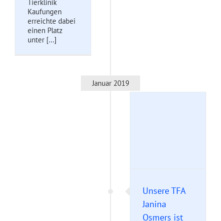
Tierklinik
Kaufungen
erreichte dabei
einen Platz
unter [...]
Januar 2019
Unsere TFA Janina
Osmers ist DIPO
Pferdephysiotherapeutin!
Unkategorisiert
Unsere TFA
Janina
Osmers ist