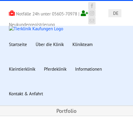
Zum
Inhalt
Facebook
DE
Notfälle 24h unter
05605-70978
|
springen
Instagram
E-
Neukundenregistrierung
Mail
Startseite
Über die Klinik
Klinikteam
Kleintierklinik
Pferdeklinik
Informationen
Kontakt & Anfahrt
Portfolio